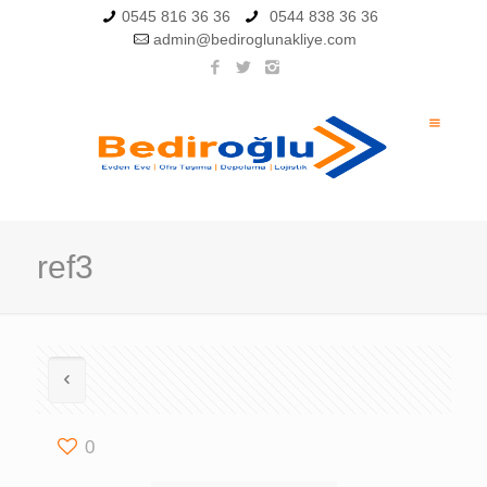
0545 816 36 36
0544 838 36 36
admin@bediroglunakliye.com
ref3
0