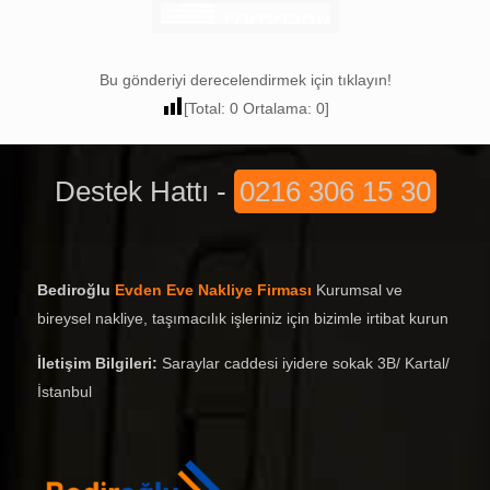
Bu gönderiyi derecelendirmek için tıklayın!
[Total:
0
Ortalama:
0
]
Destek Hattı -
0216 306 15 30
Bediroğlu
Evden Eve Nakliye Firması
Kurumsal ve
bireysel nakliye, taşımacılık işleriniz için bizimle irtibat kurun
İletişim Bilgileri:
Saraylar caddesi iyidere sokak 3B/ Kartal/
İstanbul