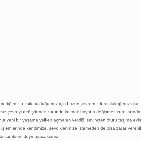
mediğimiz, eksik bulduğumuz için bazen çevremizden sıkıldığımız olur
ığımız çevreyi değiştirmek zorunda kalmak hayatın değişmez kurallarında
ahut yeni bir yaşama yelken açmanın verdiği sevinçten ötürü taşıma evim
 işlemlerinde kendimize, sevdiklerimize istemeden de olsa zarar verebiliri
gibi cümleleri duymayacaksınız.