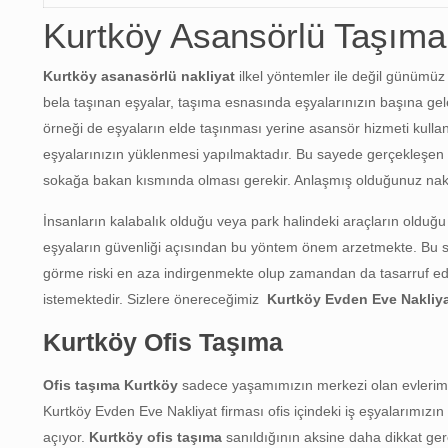
Kurtköy Asansörlü Taşıma
Kurtköy asanasörlü nakliyat
ilkel yöntemler ile değil günümüz 
bela taşınan eşyalar, taşıma esnasında eşyalarınızın başına gel
örneği de eşyaların elde taşınması yerine asansör hizmeti kulla
eşyalarınızın yüklenmesi yapılmaktadır. Bu sayede gerçekleşen b
sokağa bakan kısmında olması gerekir. Anlaşmış olduğunuz nakl
İnsanların kalabalık olduğu veya park halindeki araçların olduğu 
eşyaların güvenliği açısından bu yöntem önem arzetmekte. Bu saye
görme riski en aza indirgenmekte olup zamandan da tasarruf e
istemektedir. Sizlere önereceğimiz
Kurtköy
Evden Eve Nakliy
Kurtköy Ofis Taşıma
Ofis taşıma Kurtköy
sadece yaşamımızın merkezi olan evlerimizi
Kurtköy Evden Eve Nakliyat firması ofis içindeki iş eşyalarımı
açıyor.
Kurtköy ofis taşıma
sanıldığının aksine daha dikkat ger