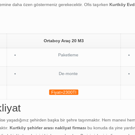
lemine daha özen göstermeniz gerekecektir. Ofis taşırken
Kurtköy
Evd
Ortaboy Araç 20 M3
Paketleme
De-monte
Fiyat=2300Tl
liyat
olan ise yaşadığınız şehirden başka bir şehre taşınmaktır. Hem manevi h
ktır.
Kurtköy şehirler arası nakliyat firması
bu konuda da yine yardı