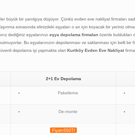
r büyük bir yanılgıya düşüyor. Çünkü evden eve nakliyat firmaları sadece 
Taşınma esnasında elinizdeki eşyaları o an için koyacak bir yeriniz olm
ırız dediğiniz eşyalarınızı
eşya depolama firmaları
özenle buldukları 
muyorlar. Bu eşyalarınızın depolanması ve saklanması için belli bir fiya
çin güvenli depolama işi yapmakta olan
Kurtköy
Evden Eve Nakliyat
firm
2+1 Ev Depolama
Paketleme
De-monte
Fiyat=550Tl