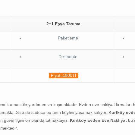
2+1 Eşya Taşıma
Paketleme
De-monte
Fiyat=1800Tl
ek amacı ile yardımımıza koşmaktadır. Evden eve nakliyat firmaları her
aşımakta. Size de sadece bu anın keyfini yaşamak kalıyor.
Kurtköy evd
zın güvenliğini ön planda tutmaktayız.
Kurtköy
Evden Eve Nakliyat
bu s
kmektedir.