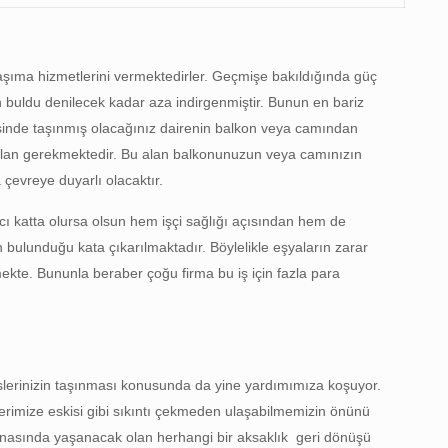
 taşıma hizmetlerini vermektedirler. Geçmişe bakıldığında güç
n buldu denilecek kadar aza indirgenmiştir. Bunun en bariz
yesinde taşınmış olacağınız dairenin balkon veya camından
r alan gerekmektedir. Bu alan balkonunuzun veya camınızın
çevreye duyarlı olacaktır.
ncı katta olursa olsun hem işçi sağlığı açısından hem de
 bulunduğu kata çıkarılmaktadır. Böylelikle eşyaların zarar
kte. Bununla beraber çoğu firma bu iş için fazla para
islerinizin taşınması konusunda da yine yardımımıza koşuyor.
erimize eskisi gibi sıkıntı çekmeden ulaşabilmemizin önünü
 esnasında yaşanacak olan herhangi bir aksaklık geri dönüşü