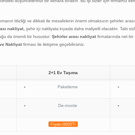
ndeki düşüncelerinizi bir kenara bırakın. Bu işi sizler için firmamız ken
aşımanın titizliği ve dikkati ile mesafelerin önemi olmaksızın şehirler ar
rası nakliyat,
şehir içi nakliyata kıyasla daha maliyetli olacaktır. Tabi s
uğu da önemli bir husustur.
Şehirler arası nakliyat
firmalarında net bir
ve Nakliyat
firması ile iletişime geçebilirsiniz.
2+1 Ev Taşıma
Paketleme
De-monte
Fiyat=3000Tl