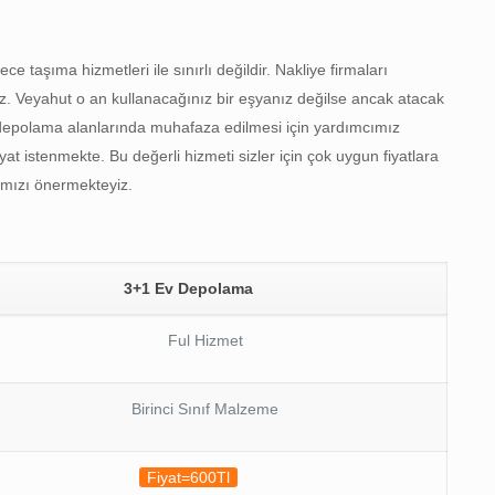
taşıma hizmetleri ile sınırlı değildir. Nakliye firmaları
az. Veyahut o an kullanacağınız bir eşyanız değilse ancak atacak
depolama alanlarında muhafaza edilmesi için yardımcımız
t istenmekte. Bu değerli hizmeti sizler için çok uygun fiyatlara
amızı önermekteyiz.
3+1 Ev Depolama
Ful Hizmet
Birinci Sınıf Malzeme
Fiyat=600Tl