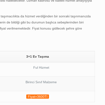
disi halledecektir. Uzman kadrosu ve kaliteli hizmet anlayışıyla
ası taşımacılıkta da hizmet verdiğinden bir sonraki taşınmanızda
izlerin de bildiği gibi bu durumun başlıca sebeplerinden biri
 fiyat verilmemektedir. Fiyat konusu gidilecek şehre göre
3+1 Ev Taşıma
Ful Hizmet
Birinci Sınıf Malzeme
Fiyat=3600Tl