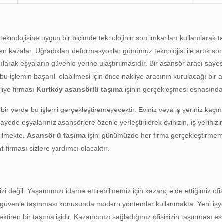
teknolojisine uygun bir biçimde teknolojinin son imkanları kullanılarak
en kazalar. Uğradıkları deformasyonlar günümüz teknolojisi ile artık so
nılarak eşyaların güvenle yerine ulaştırılmasıdır. Bir asansör aracı sa
u işlemin başarılı olabilmesi için önce nakliye aracının kurulacağı bi
iye firması
Kurtköy asansörlü taşıma
işinin gerçekleşmesi esnasında 
bir yerde bu işlemi gerçekleştiremeyecektir. Eviniz veya iş yeriniz kaçı
de eşyalarınız asansörlere özenle yerleştirilerek evinizin, iş yerinizin
dilmekte.
Asansörlü taşıma
işini günümüzde her firma gerçekleştirmeme
at
firması sizlere yardımcı olacaktır.
 değil. Yaşamımızı idame ettirebilmemiz için kazanç elde ettiğimiz of
zın güvenle taşınması konusunda modern yöntemler kullanmakta. Yeni işy
ektiren bir taşıma işidir. Kazancınızı sağladığınız ofisinizin taşınması