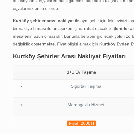
anlaştıysanız eşyalarım nasıl gidecek, sağ salim ulaşacak mı şekli
eşyalarınız emin ellerde.
Kurtköy şehirler arası nakliyat
ile aynı şehir içindeki evinizi t
bir nakliye firması ile anlaşırken içiniz rahat olacaktır.
Şehirler a
mesafenin uzun olmasıdır. Bununla beraber gidilecek yolun zorl
değişiklik göstermekte. Fiyat bilgisi almak için
Kurtköy
Evden E
Kurtköy Şehirler Arası Nakliyat Fiyatları
1+1 Ev Taşıma
Sigortalı Taşıma
Marangozlu Hizmet
Fiyat=2600Tl