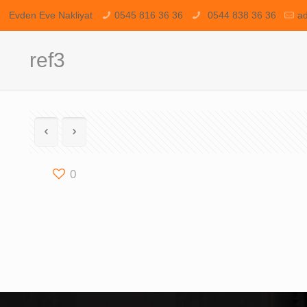
Evden Eve Nakliyat
0545 816 36 36
0544 838 36 36
a
ref3
0