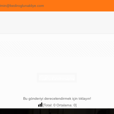
dmin@bediroglunakliye.com
Bu gönderiyi derecelendirmek için tıklayın!
[Total:
0
Ortalama:
0
]