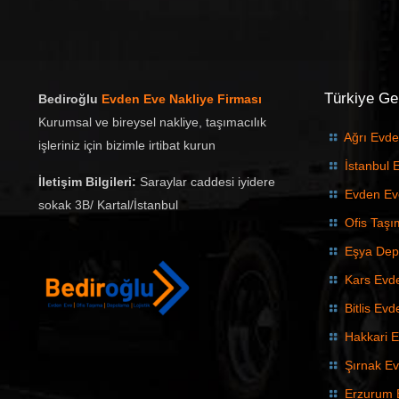
Türkiye Gen
Bediroğlu
Evden Eve Nakliye Firması
Kurumsal ve bireysel nakliye, taşımacılık
Ağrı Evde
işleriniz için bizimle irtibat kurun
İstanbul 
İletişim Bilgileri:
Saraylar caddesi iyidere
Evden Ev
sokak 3B/ Kartal/İstanbul
Ofis Taş
Eşya De
Kars Evd
Bitlis Ev
Hakkari E
Şırnak Ev
Erzurum 